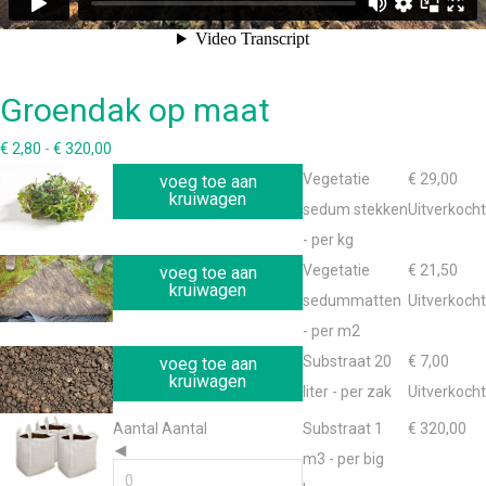
Groendak op maat
Prijsklasse:
€
2,80
-
€
320,00
€ 2,80
Vegetatie
€
29,00
voeg toe aan
kruiwagen
tot
sedum stekken
Uitverkocht
€ 320,00
- per kg
Vegetatie
€
21,50
voeg toe aan
kruiwagen
sedummatten
Uitverkocht
- per m2
Substraat 20
€
7,00
voeg toe aan
kruiwagen
liter - per zak
Uitverkocht
Aantal
Aantal
Substraat 1
€
320,00
m3 - per big