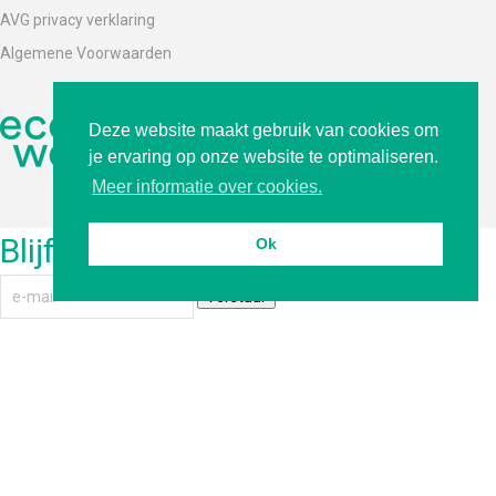
AVG privacy verklaring
Algemene Voorwaarden
Deze website maakt gebruik van cookies om
je ervaring op onze website te optimaliseren.
Meer informatie over cookies.
Blijf op de hoogte
Ok
Verstuur
Ontdek hier de stappen voor de aanleg
Schrijf je in voor handige tips en de
laatste nieuwtjes over Ecoworks en
onze producten