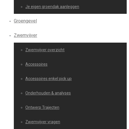
Je eigen groendak aanleggen
Groengevel
Zwemvijver
Zwemvijver overzicht
Accessoires
Accessoires enkel pick up
Onderhouden & analyses
Ontwerp Trajecten
Zwemvijver vragen