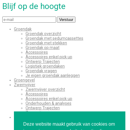
Blijf op de hoogte
Verstuur
Groendak
Groendak overzicht
Groendak met sedumcassettes
Groendak met stekken
Groendak op maat
Accessoires
Accessoires enkel pick up
Ontwerp Trajecten
Logistiek groendaken
Groendak vragen
Je eigen groendak aanleggen
Groengevel
Zwemvijver
Zwemvijver overzicht
Accessoires
Accessoires enkel pick up
Onderhouden & analyses
Ontwerp Trajecten
Zwemvijver vragen
Over ons
Contact
Deze website maakt gebruik van cookies om